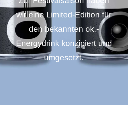
Zur Festivalsaison haben
wir eine Limited-Edition für
den bekannten ok.-
Energydrink konzipiert und
umgesetzt.